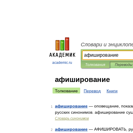
Словари и энциклоп
academic.ru
Толкования
Переводы
афиширование
Толкование
Перевод
Книги
афиширование
— оповещание, показы
1
русских синонимов. афиширование сущ.,
Словарь синонимов
афиширование
— АФИШИРОВАТЬ, рую, 
2