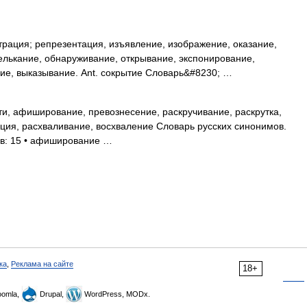
ация; репрезентация, изъявление, изображение, оказание,
елькание, обнаруживание, открывание, экспонирование,
ие, выказывание. Ant. сокрытие Словарь&#8230; …
и, афиширование, превознесение, раскручивание, раскрутка,
ция, расхваливание, восхваление Словарь русских синонимов.
ов: 15 • афиширование …
ка
,
Реклама на сайте
18+
omla,
Drupal,
WordPress, MODx.