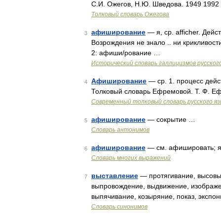
С.И. Ожегов, Н.Ю. Шведова. 1949 1992
Толковый словарь Ожегова
афиширование
— я, ср. afficher. Дей
3
Возрождения не знало .. ни крикливос
2: афиши/рование …
Исторический словарь галлицизмов русског
Афиширование
— ср. 1. процесс дейс
4
Толковый словарь Ефремовой. Т. Ф. Е
Современный толковый словарь русского я
афиширование
— сокрытие …
5
Словарь антонимов
афиширование
— см. афишировать; я
6
Словарь многих выражений
выставление
— протягивание, высовы
7
выпровождение, выдвижение, изображе
выпячивание, козыряние, показ, экспо
Словарь синонимов