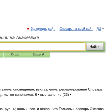
Запомнить сайт
Словарь на свой сайт
RU
едии на Академике
Найти!
Книги
Игры ⚽
вание, оповещение, выставление, рекламирование Словарь
 кол во синонимов: 6 • выставление (23) • …
руешь; анный; сов. и несов., что Толковый словарь Ожегова.