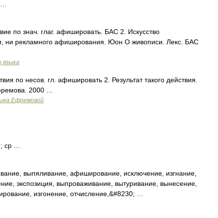
 …
ствие по знач. глаг. афишировать. БАС 2. Искусство
ти, ни рекламного афиширования. Юон О живописи. Лекс. БАС
о языка
твия по несов. гл. афишировать 2. Результат такого действия.
фремова. 2000 …
зыка Ефремовой
; ср …
вание, выпяливание, афиширование, исключение, изгнание,
ние, экспозиция, выпроваживание, вытуривание, вынесение,
нирование, изгонение, отчисление,&#8230; …