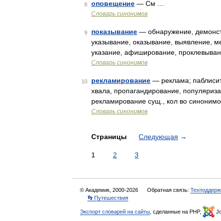
оповещение
— См …
8
Словарь синонимов
показывание
— обнаружение, демонстр
9
указывание, оказывание, выявление, м
указание, афиширование, проклевыван
Словарь синонимов
рекламирование
— реклама; паблисит
10
хвала, пропагандирование, популяриза
рекламирование сущ., кол во синоним
Словарь синонимов
Страницы
Следующая
→
1
2
3
© Академик, 2000-2026
Обратная связь:
Техподдерж
👣 Путешествия
Экспорт словарей на сайты
, сделанные на PHP,
Jo